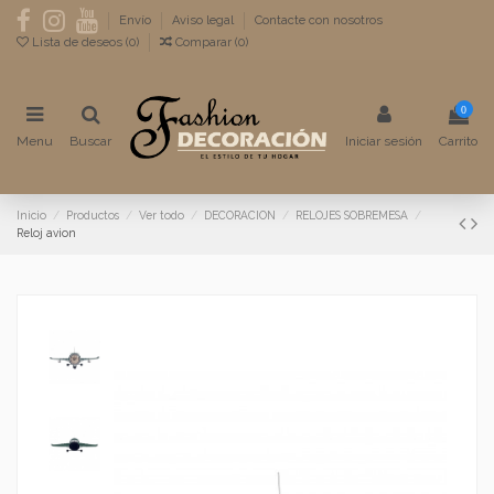
Envío
Aviso legal
Contacte con nosotros
Lista de deseos (
0
)
Comparar (
0
)
0
Menu
Buscar
Iniciar sesión
Carrito
Inicio
Productos
Ver todo
DECORACION
RELOJES SOBREMESA
Reloj avion