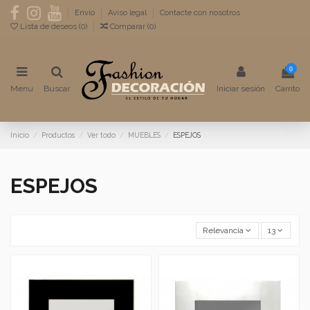
Envío
Aviso legal
Contacte con nosotros
Lista de deseos (
0
)
Comparar (
0
)
0
Menu
Buscar
Iniciar sesión
Carrito
Inicio
Productos
Ver todo
MUEBLES
ESPEJOS
ESPEJOS
Relevancia
13