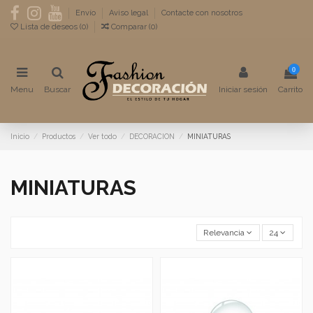
Envío
Aviso legal
Contacte con nosotros
Lista de deseos (
0
)
Comparar (
0
)
0
Menu
Buscar
Iniciar sesión
Carrito
Inicio
Productos
Ver todo
DECORACION
MINIATURAS
MINIATURAS
Relevancia
24