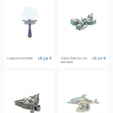
18,59 €
18,10 €
Lupacon esmalte
Cajita libelula con
esmalte