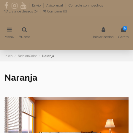
Envío
Aviso legal
Contacte con nosotros
Lista de deseos (
0
)
Comparar (
0
)
0
Menu
Buscar
Iniciar sesión
Carrito
Inicio
FashionColor
Naranja
Naranja