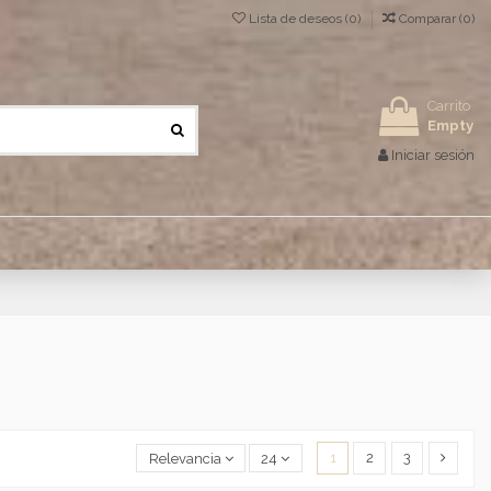
Lista de deseos (
0
)
Comparar (
0
)
Carrito
Empty
Iniciar sesión
1
2
3
Relevancia
24