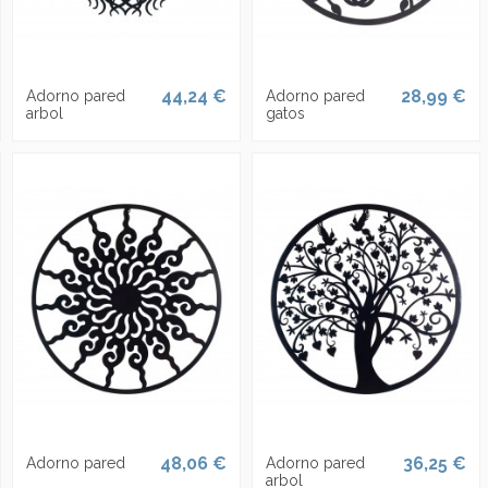
44,24 €
28,99 €
Adorno pared
Adorno pared
arbol
gatos
48,06 €
36,25 €
Adorno pared
Adorno pared
arbol