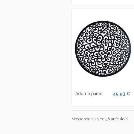
45,93 €
Adorno pared
Mostrando 1-24 de 58 artículo(s)