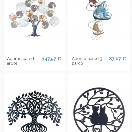
147,57 €
87,07 €
Adorno pared
Adorno pared 3
arbol
barco