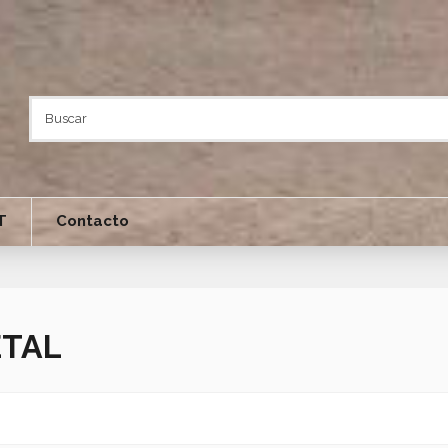
T
Contacto
ETAL