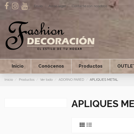
Envío
Aviso legal
Contacte con nosotros
Inicio
Conócenos
Productos
OUTLE
Inicio
Productos
Ver todo
ADORNO PARED
APLIQUES METAL
APLIQUES M