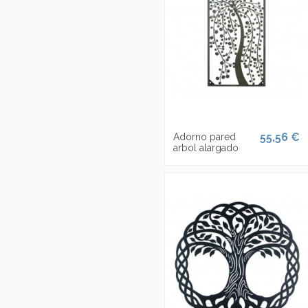
55,56 €
Adorno pared
arbol alargado