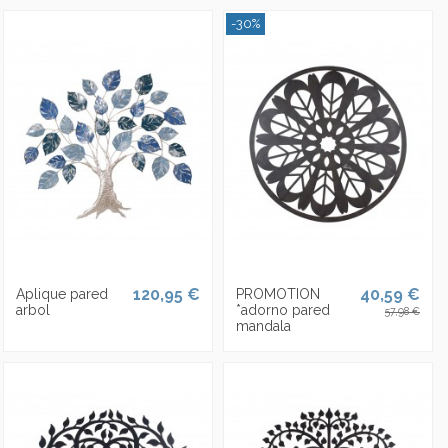
-30%
120,95 €
40,59 €
Aplique pared
PROMOTION
arbol
*adorno pared
57,98 €
mandala