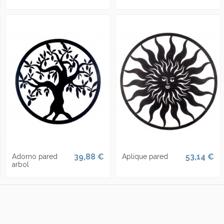
39,88 €
53,14 €
Adorno pared
Aplique pared
arbol