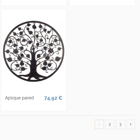
74,92 €
Aplique pared
1
2
3