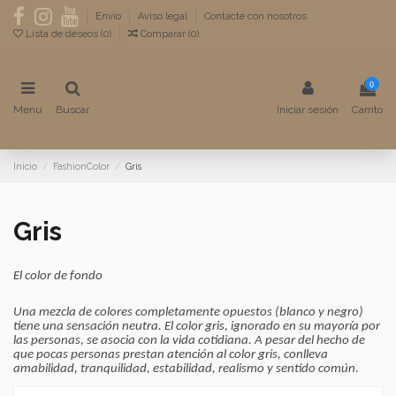
Envío
Aviso legal
Contacte con nosotros
Lista de deseos (
0
)
Comparar (
0
)
0
Menu
Buscar
Iniciar sesión
Carrito
Inicio
FashionColor
Gris
Gris
El color de fondo
Una mezcla de colores completamente opuestos (blanco y negro)
tiene una sensación neutra. El color gris, ignorado en su mayoría por
las personas, se asocia con la vida cotidiana. A pesar del hecho de
que pocas personas prestan atención al color gris, conlleva
amabilidad, tranquilidad, estabilidad, realismo y sentido común.