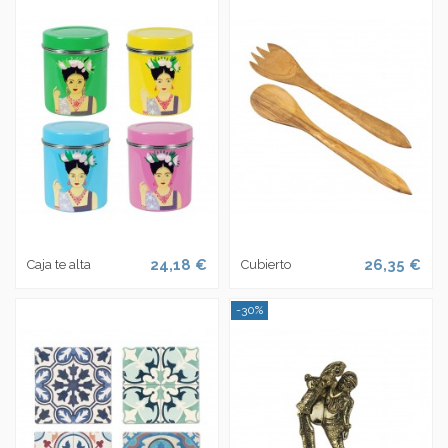
24,18 €
26,35 €
Caja te alta
Cubierto
-30%