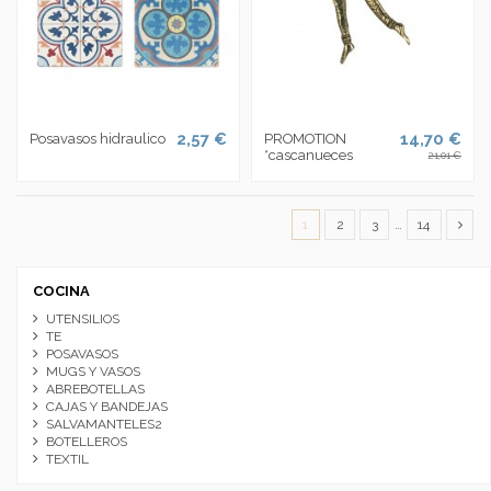
2,57 €
14,70 €
Posavasos hidraulico
PROMOTION
*cascanueces
21,01 €
1
2
3
…
14
COCINA
UTENSILIOS
TE
POSAVASOS
MUGS Y VASOS
ABREBOTELLAS
CAJAS Y BANDEJAS
SALVAMANTELES2
BOTELLEROS
TEXTIL