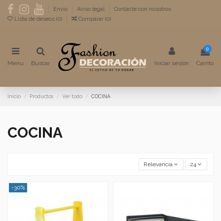
Envío
Aviso legal
Contacte con nosotros
Lista de deseos (
0
)
Comparar (
0
)
0
Menu
Buscar
Iniciar sesión
Carrito
Inicio
Productos
Ver todo
COCINA
COCINA
Relevancia
24
-30%