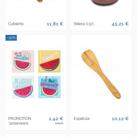
11,81 €
45,21 €
Cubierto
Tetera 0,9 l.
-30%
1,42 €
10,12 €
PROMOTION
Espatula
*posavasos
2,03 €