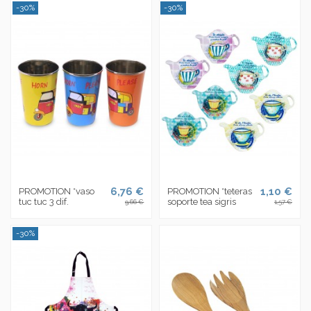
-30%
-30%
6,76 €
1,10 €
PROMOTION *vaso
PROMOTION *teteras
tuc tuc 3 dif.
soporte tea sigris
9,66 €
1,57 €
-30%