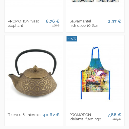
6,76 €
2,37 €
PROMOTION *vaso
Salvamantel
elephant
hidr ulico 10,8cm.
9,66 €
-30%
40,62 €
7,88 €
Tetera 0,8 l.hierro c
PROMOTION
*delantal flamingo
11,25 €