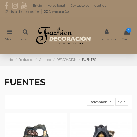
Envío
Aviso legal
Contacte con nosotros
Lista de deseos (
0
)
Comparar (
0
)
0
Menu
Buscar
Iniciar sesión
Carrito
Inicio
Productos
Ver todo
DECORACION
FUENTES
FUENTES
Relevancia
17