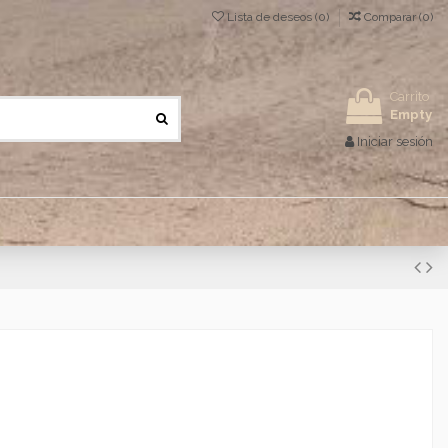
Lista de deseos (
0
)
Comparar (
0
)
Carrito
Empty
Iniciar sesión