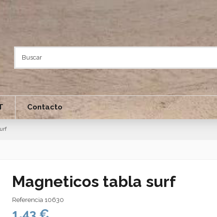
T
Contacto
urf
Magneticos tabla surf
Referencia
10630
1,43 €