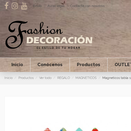
Envío
Aviso legal
Contacte con nosotros
Inicio
Conócenos
Productos
OUTLE
Inicio
Productos
Ver todo
REGALO
MAGNETICOS
Magneticos tabla s