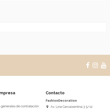
Write review
empresa
Contacto
FashionDecoration
 generales de contratación
Av. Liria Carcaixentina 3 5/12